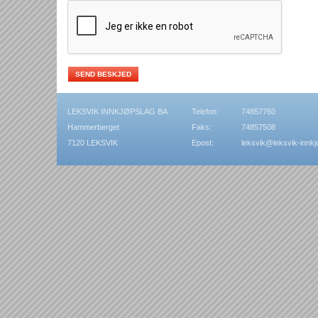
LEKSVIK INNKJØPSLAG BA
Telefon:
74857760
Hammerberget
Faks:
74857508
7120
LEKSVIK
Epost:
leksvik@leksvik-innkj