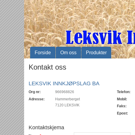
Forside
Om oss
Produkter
Kontakt oss
LEKSVIK INNKJØPSLAG BA
Org nr:
966968826
Telefon:
Adresse:
Hammerberget
Mobil:
7120 LEKSVIK
Faks:
Epost:
Kontaktskjema